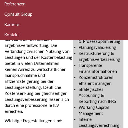
Referenzen
n
Interne Leistungsverrechnung -
Kompetenzen
g
Qonsult Group
Mit
ILV
bessere Leistung und
e
niedrigere Kosten
Kostensenkung &
n
Karriere
Ergebnisverbesserung
Interne Gemeinkostenumlagen sind
Kontakt
Effizienzbenchmarking
der Feind der dezentralen
& Prozessoptimierung
Ergebnisverantwortung. Die
Planungsvalidierung
Verbindung zwischen Nutzung von
Restrukturierung &
Leistungen und der Kostenbelastung
Ergebnisverbesserung
bietet in vielen Unternehmen
Transparente
keinen Anreiz zu wirtschaftlicher
Finanzinformationen
Inanspruchnahme und
Konzernstrukturen
Effzienzsteigerung bei der
effizient managen
Leistungserstellung. Deutliche
Strategisches
Kostensenkung bei gleichzeitiger
Accounting
&
Leistungsverbesserung lassen sich
Reporting
nach
IFRS
durch eine professionelle
ILV
Working Capital
erreichen.
Management
Interne
Wichtige Fragestellungen sind:
Leistungsverrechnung